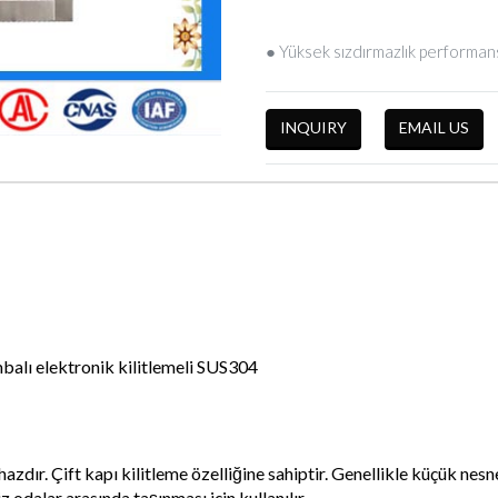
● Yüksek sızdırmazlık performan
INQUIRY
EMAIL US
mbalı elektronik kilitlemeli SUS304
ihazdır. Çift kapı kilitleme özelliğine sahiptir. Genellikle küçük nes
 odalar arasında taşınması için kullanılır.