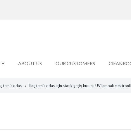
S
ABOUT US
OUR CUSTOMERS
ClEANRO
aç temiz odası
İlaç temiz odası için statik geçiş kutusu UV lambalı elektroni