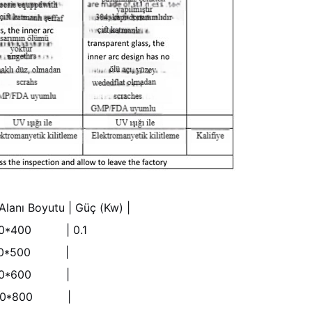
Alanı Boyutu | Güç (Kw) |
*400*400 | 0.1
00*500*500 |
00*600*600 |
800*800*800 |