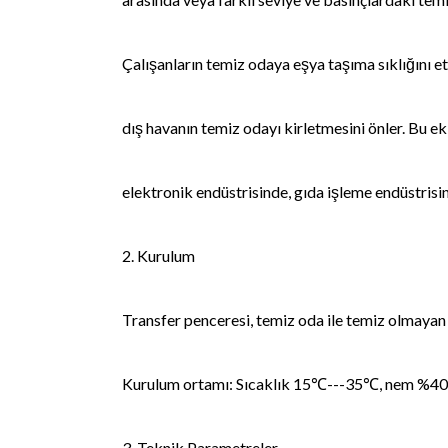
Çalışanların temiz odaya eşya taşıma sıklığını etk
dış havanın temiz odayı kirletmesini önler. Bu ek
elektronik endüstrisinde, gıda işleme endüstrisi
2. Kurulum
Transfer penceresi, temiz oda ile temiz olmayan
Kurulum ortamı: Sıcaklık 15℃---35℃, nem %40
3. Teknik Parametreler