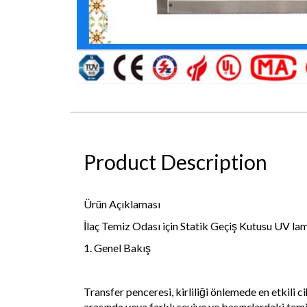
Product Description
Ürün Açıklaması
İlaç Temiz Odası için Statik Geçiş Kutusu UV la
1. Genel Bakış
Transfer penceresi, kirliliği önlemede en etkili c
arasında veya farklı seviye ve basınçlardaki temiz