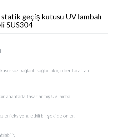
n statik geçiş kutusu UV lambalı
eli SUS304
i
, kusursuz bağlantı sağlamak için her taraftan
ı bir anahtarla tasarlanmış UV lamba
raz enfeksiyonu etkili bir şekilde önler.
ılabilir.